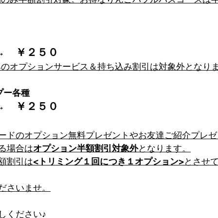
→　
￥２５０
典のオプションサービス＆持ち込み割引は対象外となり
プー各種
→　
￥２５０
ードのオプション無料プレゼントやお友達ご紹介プレゼ
る場合は
オプション半額割引対象外
となります。
額割引は
<トリミング１回につき１オプション>
とさせ
ださいませ。
しください♪