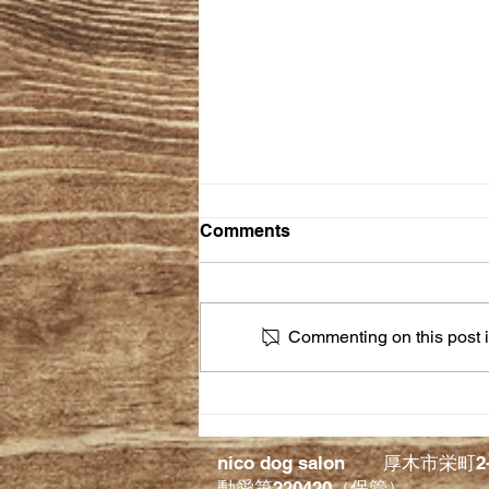
Comments
Commenting on this post is
＜１月の定休日のお知らせ＞
nico dog salon 厚木市栄町
動愛第220420（保管）