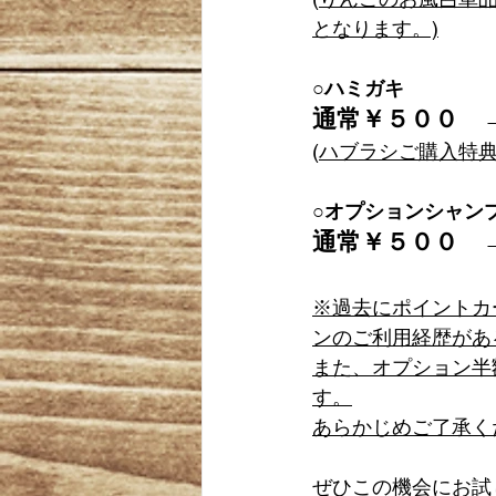
となります。)
○ハミガキ
通常￥５００　
(
ハブラシご購入特
○オプションシャン
通常￥５００　
※過去にポイントカ
ンのご利用経歴があ
また、オプション半
す。
あらかじめご了承く
ぜひこの機会にお試