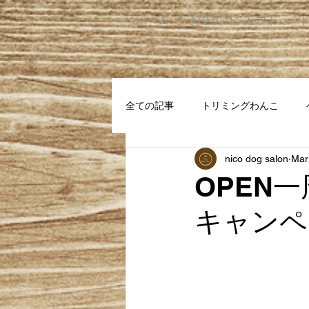
ホーム
お店のコンセプト
全ての記事
トリミングわんこ
nico dog salon
Mar
OPEN
キャンペ