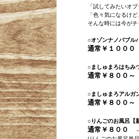
「試してみたいオプ
「色々気になるけど
そんな時には今がチ
○オゾンナノバブル
通常￥１０００
○ましゅまろはちみ
通常￥８００～
○ましゅまろアルガ
通常￥８００～
○りんごのお風呂【
通常￥８００　
(
りんごのお風呂単