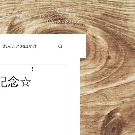
​〒243－0017
厚木市栄町2－1－3スワンズマーク１F
070-2622-9255
わんことお出かけ
記念☆