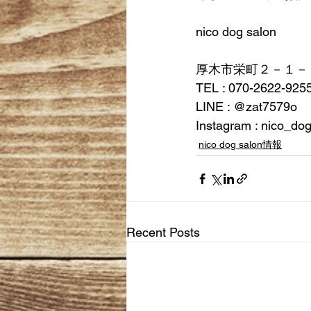
nico dog salon
厚木市栄町２－１－
TEL : 070-2622-925
LINE : @zat7579o
Instagram : nico_do
nico dog salon情報
Recent Posts