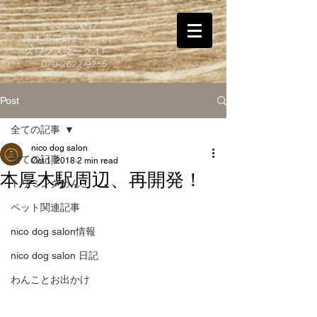
​〒243－0017
厚木市栄町2－1－3
スワンズマーク１F
070-2622-9255
Post
全ての記事
nico dog salon
全ての記事
Oct 1, 2018
2 min read
本厚木駅周辺、再開発！
トリミングわんこ
ペット関連記事
nico dog salon情報
nico dog salon 日記
わんことお出かけ