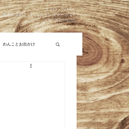
​〒243－0017
厚木市栄町2－1－3スワンズマーク１F
070-2622-9255
わんことお出かけ