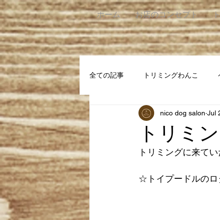
ホーム
お店のコンセプト
全ての記事
トリミングわんこ
nico dog salon
Jul 
トリミン
トリミングに来ていた
☆トイプードルのロ