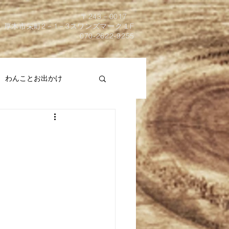
​〒243－0017
厚木市栄町2－1－3スワンズマーク１F
070-2622-9255
わんことお出かけ