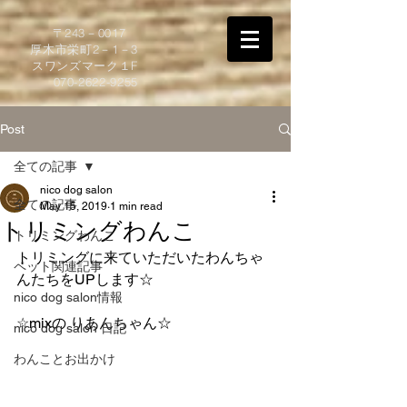
​〒243－0017
厚木市栄町2－1－3
スワンズマーク１F
070-2622-9255
Post
全ての記事
nico dog salon
全ての記事
May 15, 2019
1 min read
トリミングわんこ
トリミングわんこ
トリミングに来ていただいたわんちゃ
ペット関連記事
んたちをUPします☆  
nico dog salon情報
☆mixの りあんちゃん☆
nico dog salon 日記
わんことお出かけ