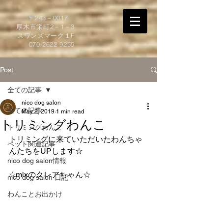
​〒243－0017
厚木市栄町2－1－3
スワンズマーク１F
070-2622-9255
Post
全ての記事
nico dog salon
全ての記事
May 2, 2019
1 min read
トリミングわんこ
トリミングわんこ
トリミングに来ていただいたわんちゃ
ペット関連記事
んたちをUPします☆  
nico dog salon情報
☆mixのクレアちゃん☆
nico dog salon 日記
わんことお出かけ