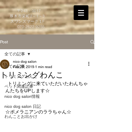
​〒243－0017
厚木市栄町2－1－3
スワンズマーク１F
070-2622-9255
Post
全ての記事
nico dog salon
全ての記事
Feb 20, 2019
1 min read
トリミングわんこ
トリミングわんこ
  トリミングに来ていただいたわんちゃ
ペット関連記事
んたちをUPします☆    
nico dog salon情報
nico dog salon 日記
☆ポメラニアンのララちゃん☆
わんことお出かけ