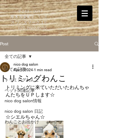
​〒243－0017
厚木市栄町2－1－3
スワンズマーク１F
070-2622-9255
Post
全ての記事
nico dog salon
全ての記事
Apr 5, 2024
1 min read
トリミングわんこ
トリミングわんこ
トリミングに来ていただいたわんちゃ
ペット関連記事
んたちをＵＰします☆     
nico dog salon情報
nico dog salon 日記
☆シエルちゃん☆
わんことお出かけ