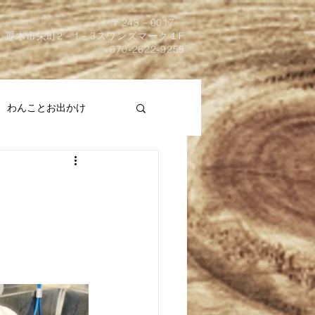
​〒243－0017
厚木市栄町2－1－3スワンズマーク１F
070-2622-9255
わんことお出かけ