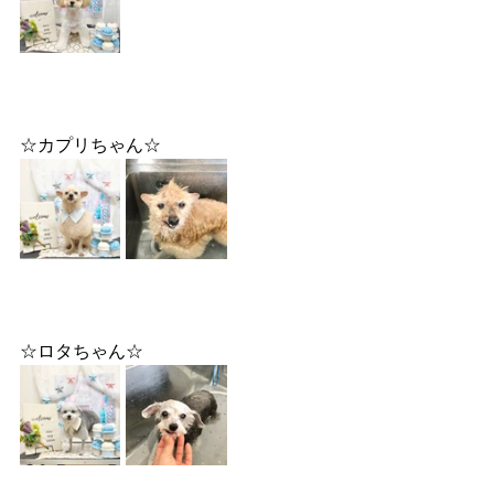
☆カプリちゃん☆
☆ロタちゃん☆