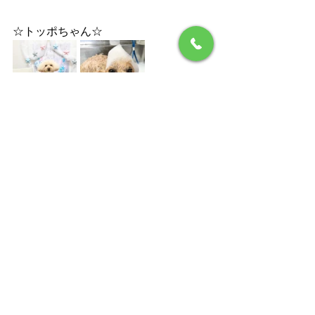
☆トッポちゃん☆
☆美妃ちゃん☆
☆フワちゃん☆