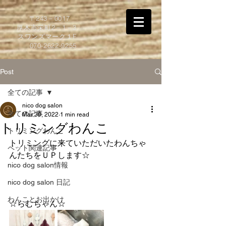
​〒243－0017
厚木市栄町2－1－3
スワンズマーク１F
070-2622-9255
Post
全ての記事
nico dog salon
全ての記事
Mar 30, 2022
1 min read
トリミングわんこ
トリミングわんこ
トリミングに来ていただいたわんちゃ
ペット関連記事
んたちをＵＰします☆     
nico dog salon情報
nico dog salon 日記
わんことお出かけ
☆らむちゃん☆