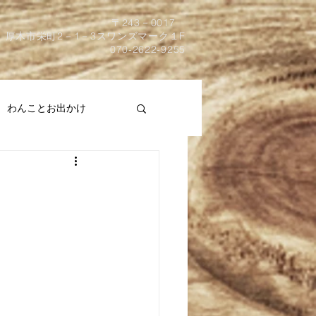
​〒243－0017
厚木市栄町2－1－3スワンズマーク１F
070-2622-9255
わんことお出かけ