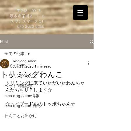
​〒243－0017
厚木市栄町2－1－3
スワンズマーク１F
070-2622-9255
Post
全ての記事
nico dog salon
全ての記事
Jun 11, 2020
1 min read
トリミングわんこ
トリミングわんこ
トリミングに来ていただいたわんちゃ
ペット関連記事
んたちをＵＰします☆     
nico dog salon情報
☆トイプードルのトッポちゃん☆
nico dog salon 日記
わんことお出かけ