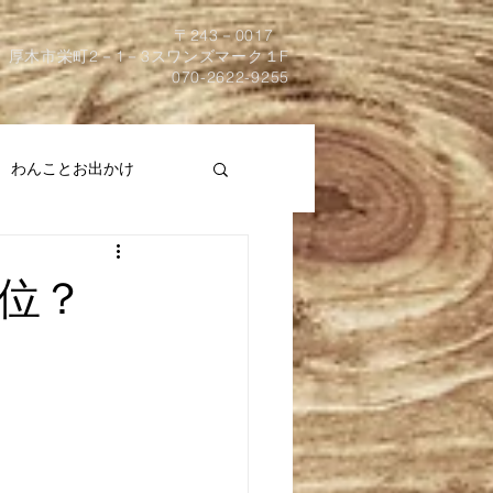
​〒243－0017
厚木市栄町2－1－3スワンズマーク１F
070-2622-9255
わんことお出かけ
位？