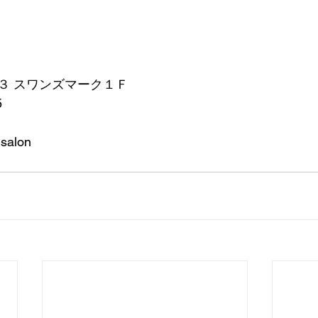
３ スワンズマーク１Ｆ
5
gsalon