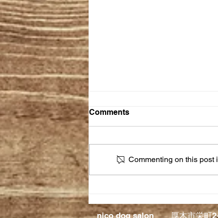
Comments
Commenting on this post is
皮膚について。(ガッツリ長文
注意！)
nico dog salon 厚木市栄町