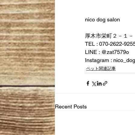
nico dog salon
厚木市栄町２－１－
TEL : 070-2622-925
LINE : @zat7579o
Instagram : nico_do
ペット関連記事
Recent Posts