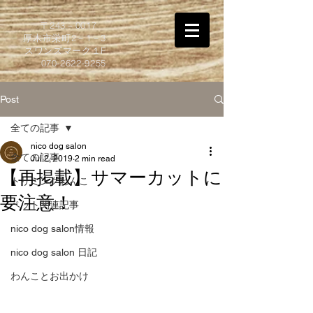
​〒243－0017
厚木市栄町2－1－3
スワンズマーク１F
070-2622-9255
Post
全ての記事
nico dog salon
全ての記事
Jul 2, 2019
2 min read
【再掲載】サマーカットに
トリミングわんこ
要注意！
ペット関連記事
nico dog salon情報
nico dog salon 日記
わんことお出かけ